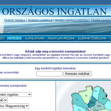
|
Hirdetés feladása
Hirdetési szabályzat
|
Hirdetés meghosszabbítása
|
Fõoldali megjele
Kérjük adja meg a keresési szempontokat!
a a kerületre vagy megyére, amelyikben az ingatlant keresi! Ha már az összes kerületet vagy
állítsa be baloldalt a töbi keresési paramétert is, és kattintson a keresés indulhat gombra!
Egy konkrét ingatlan keresése:
lan azonosítóját
eresési szempontok: