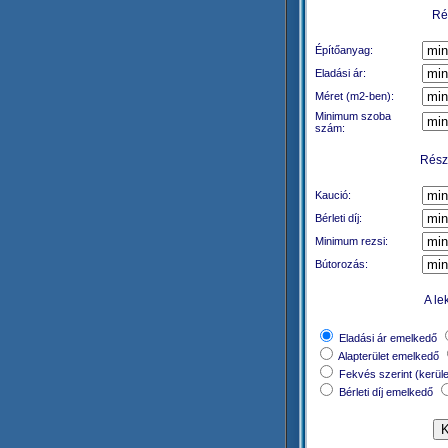
Rés
Építőanyag:
Eladási ár:
Méret (m2-ben):
Minimum szoba
szám:
Részl
Kaució:
Bérleti díj:
Minimum rezsi:
Bútorozás:
A le
Eladási ár emelkedő
Alapterület emelkedő
Fekvés szerint (kerül
Bérleti díj emelkedő