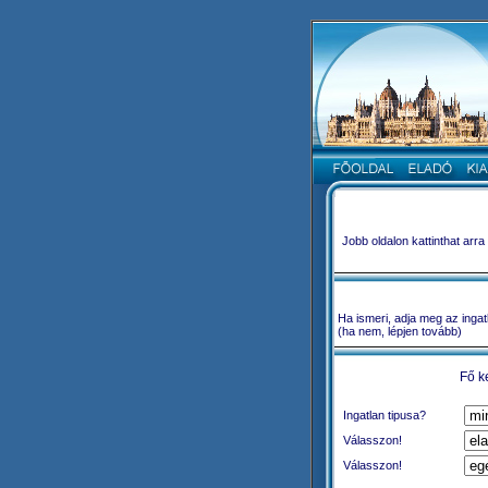
Jobb oldalon kattinthat arr
Ha ismeri, adja meg az ingat
(ha nem, lépjen tovább)
Fő k
Ingatlan tipusa?
Válasszon!
Válasszon!