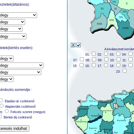
zletek(általános):
etek(bérlés esetén):
A kiválasztott kerüle
01:
02:
03:
04:
07:
08:
09:
10:
11:
15:
16:
17:
18:
19:
23:
kérdezés sorrendje :
Eladási ár csökkenő
Alapterület csökkenő
et)
Fekvés szerint (megye)
Bérleti díj csökkenő