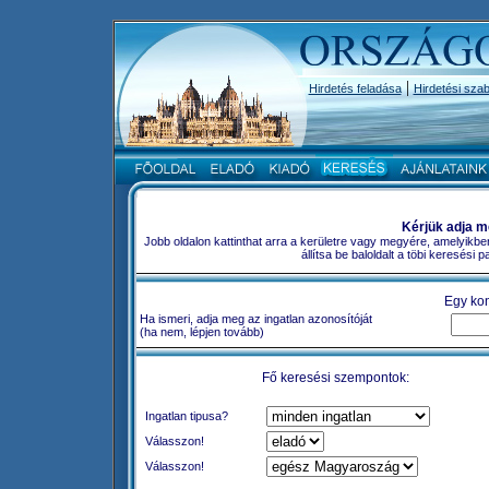
|
Hirdetés feladása
Hirdetési szab
Kérjük adja m
Jobb oldalon kattinthat arra a kerületre vagy megyére, amelyikbe
állítsa be baloldalt a töbi keresési
Egy kon
Ha ismeri, adja meg az ingatlan azonosítóját
(ha nem, lépjen tovább)
Fő keresési szempontok:
Ingatlan tipusa?
Válasszon!
Válasszon!