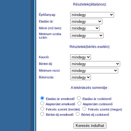
Részletek(általános):
Építőanyag:
Eladási ár:
Méret (m2-ben):
Minimum szoba
szám:
Részletek(bérlés esetén):
Kaució:
Bérleti díj:
Minimum rezsi:
Bútorozás:
A lekérdezés sorrendje :
Eladási ár emelkedő
Eladási ár csökkenő
Alapterület emelkedő
Alapterület csökkenő
Fekvés szerint (kerület)
Fekvés szerint (megye)
Bérleti díj emelkedő
Bérleti díj csökkenő