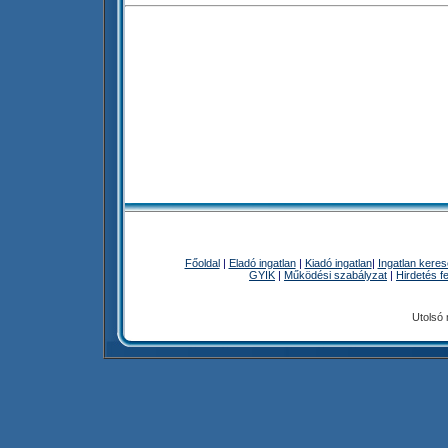
Főoldal
|
Eladó ingatlan
|
Kiadó ingatlan
|
Ingatlan kere
GYIK
|
Működési szabályzat
|
Hirdetés f
Utolsó