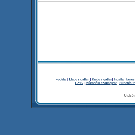
Főoldal
|
Eladó ingatlan
|
Kiadó ingatlan
|
Ingatlan kere
GYIK
|
Működési szabályzat
|
Hirdetés f
Utolsó