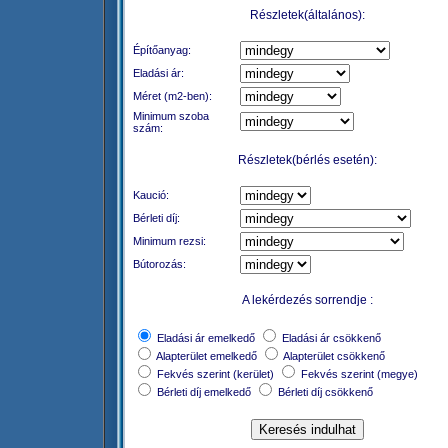
Részletek(általános):
Építőanyag:
Eladási ár:
Méret (m2-ben):
Minimum szoba
szám:
Részletek(bérlés esetén):
Kaució:
Bérleti díj:
Minimum rezsi:
Bútorozás:
A lekérdezés sorrendje :
Eladási ár emelkedő
Eladási ár csökkenő
Alapterület emelkedő
Alapterület csökkenő
Fekvés szerint (kerület)
Fekvés szerint (megye)
Bérleti díj emelkedő
Bérleti díj csökkenő