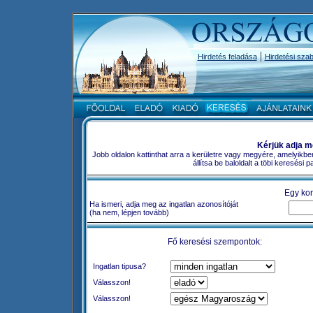
|
Hirdetés feladása
Hirdetési szab
Kérjük adja m
Jobb oldalon kattinthat arra a kerületre vagy megyére, amelyikbe
állítsa be baloldalt a töbi keresési
Egy kon
Ha ismeri, adja meg az ingatlan azonosítóját
(ha nem, lépjen tovább)
Fő keresési szempontok:
Ingatlan tipusa?
Válasszon!
Válasszon!