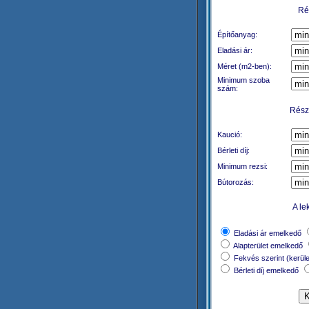
Rés
Építőanyag:
Eladási ár:
Méret (m2-ben):
Minimum szoba
szám:
Részl
Kaució:
Bérleti díj:
Minimum rezsi:
Bútorozás:
A le
Eladási ár emelkedő
Alapterület emelkedő
Fekvés szerint (kerül
Bérleti díj emelkedő