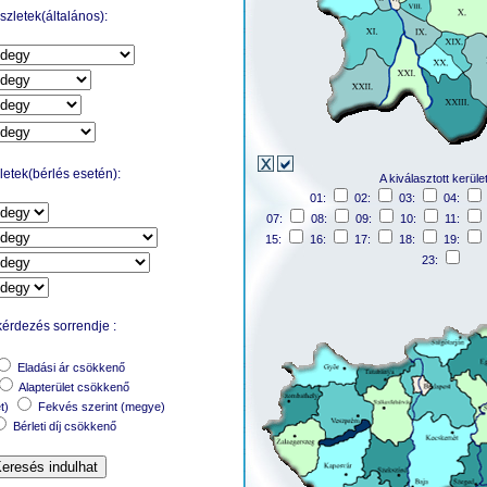
zletek(általános):
etek(bérlés esetén):
A kiválasztott kerüle
01:
02:
03:
04:
07:
08:
09:
10:
11:
15:
16:
17:
18:
19:
23:
kérdezés sorrendje :
Eladási ár csökkenő
Alapterület csökkenő
et)
Fekvés szerint (megye)
Bérleti díj csökkenő