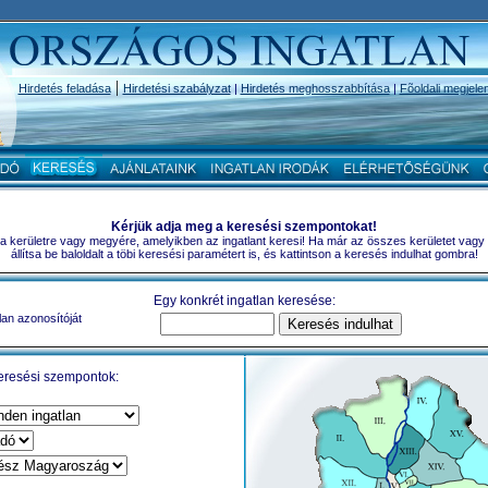
|
Hirdetés feladása
Hirdetési szabályzat
|
Hirdetés meghosszabbítása
|
Fõoldali megjele
Kérjük adja meg a keresési szempontokat!
a a kerületre vagy megyére, amelyikben az ingatlant keresi! Ha már az összes kerületet vagy
állítsa be baloldalt a töbi keresési paramétert is, és kattintson a keresés indulhat gombra!
Egy konkrét ingatlan keresése:
lan azonosítóját
eresési szempontok: