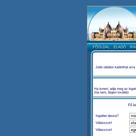
Jobb oldalon kattinthat arr
Ha ismeri, adja meg az ingat
(ha nem, lépjen tovább)
Fő k
Ingatlan tipusa?
Válasszon!
Válasszon!