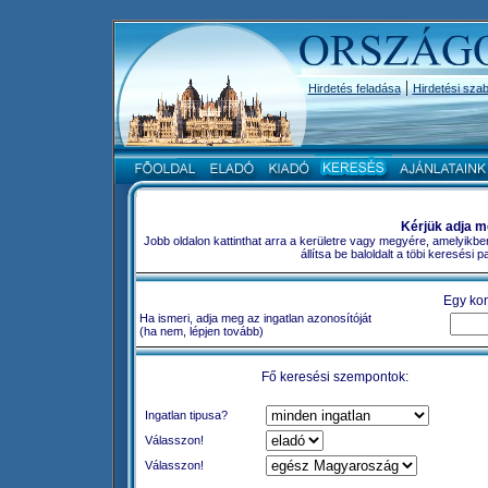
|
Hirdetés feladása
Hirdetési szab
Kérjük adja m
Jobb oldalon kattinthat arra a kerületre vagy megyére, amelyikbe
állítsa be baloldalt a töbi keresési
Egy kon
Ha ismeri, adja meg az ingatlan azonosítóját
(ha nem, lépjen tovább)
Fő keresési szempontok:
Ingatlan tipusa?
Válasszon!
Válasszon!