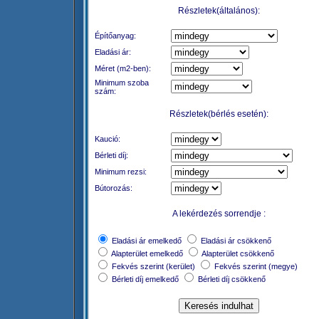
Részletek(általános):
Építőanyag:
Eladási ár:
Méret (m2-ben):
Minimum szoba
szám:
Részletek(bérlés esetén):
Kaució:
Bérleti díj:
Minimum rezsi:
Bútorozás:
A lekérdezés sorrendje :
Eladási ár emelkedő
Eladási ár csökkenő
Alapterület emelkedő
Alapterület csökkenő
Fekvés szerint (kerület)
Fekvés szerint (megye)
Bérleti díj emelkedő
Bérleti díj csökkenő