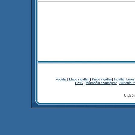
Főoldal
|
Eladó ingatlan
|
Kiadó ingatlan
|
Ingatlan kere
GYIK
|
Működési szabályzat
|
Hirdetés f
Utolsó