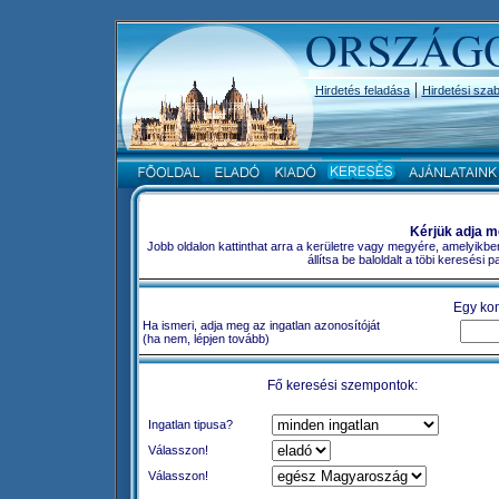
|
Hirdetés feladása
Hirdetési szab
Kérjük adja m
Jobb oldalon kattinthat arra a kerületre vagy megyére, amelyikbe
állítsa be baloldalt a töbi keresési
Egy kon
Ha ismeri, adja meg az ingatlan azonosítóját
(ha nem, lépjen tovább)
Fő keresési szempontok:
Ingatlan tipusa?
Válasszon!
Válasszon!