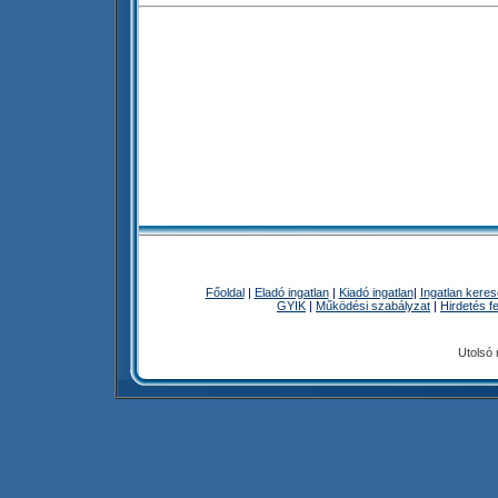
Főoldal
|
Eladó ingatlan
|
Kiadó ingatlan
|
Ingatlan kere
GYIK
|
Működési szabályzat
|
Hirdetés f
Utolsó