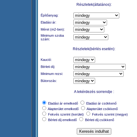
Részletek(általános):
Építőanyag:
Eladási ár:
Méret (m2-ben):
Minimum szoba
szám:
Részletek(bérlés esetén):
Kaució:
Bérleti díj:
Minimum rezsi:
Bútorozás:
A lekérdezés sorrendje :
Eladási ár emelkedő
Eladási ár csökkenő
Alapterület emelkedő
Alapterület csökkenő
Fekvés szerint (kerület)
Fekvés szerint (megye)
Bérleti díj emelkedő
Bérleti díj csökkenő