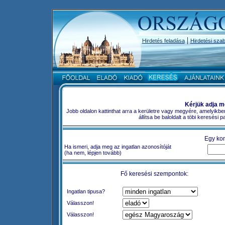
|
Hirdetés feladása
Hirdetési szab
Kérjük adja m
Jobb oldalon kattinthat arra a kerületre vagy megyére, amelyikbe
állítsa be baloldalt a töbi keresési
Egy kon
Ha ismeri, adja meg az ingatlan azonosítóját
(ha nem, lépjen tovább)
Fő keresési szempontok:
Ingatlan tipusa?
Válasszon!
Válasszon!