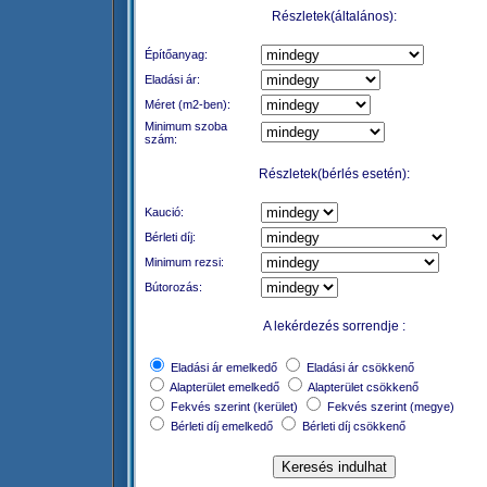
Részletek(általános):
Építőanyag:
Eladási ár:
Méret (m2-ben):
Minimum szoba
szám:
Részletek(bérlés esetén):
Kaució:
Bérleti díj:
Minimum rezsi:
Bútorozás:
A lekérdezés sorrendje :
Eladási ár emelkedő
Eladási ár csökkenő
Alapterület emelkedő
Alapterület csökkenő
Fekvés szerint (kerület)
Fekvés szerint (megye)
Bérleti díj emelkedő
Bérleti díj csökkenő