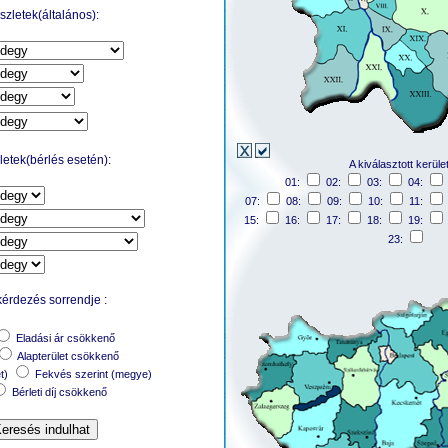
zletek(általános):
etek(bérlés esetén):
A kiválasztott kerüle
01:
02:
03:
04:
07:
08:
09:
10:
11:
15:
16:
17:
18:
19:
23:
kérdezés sorrendje :
Eladási ár csökkenő
Alapterület csökkenő
et)
Fekvés szerint (megye)
Bérleti díj csökkenő