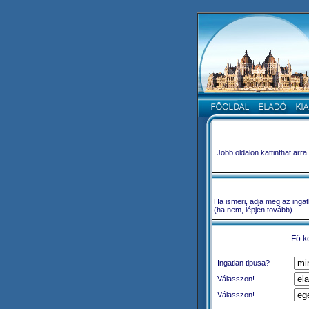
Jobb oldalon kattinthat arr
Ha ismeri, adja meg az ingat
(ha nem, lépjen tovább)
Fő k
Ingatlan tipusa?
Válasszon!
Válasszon!