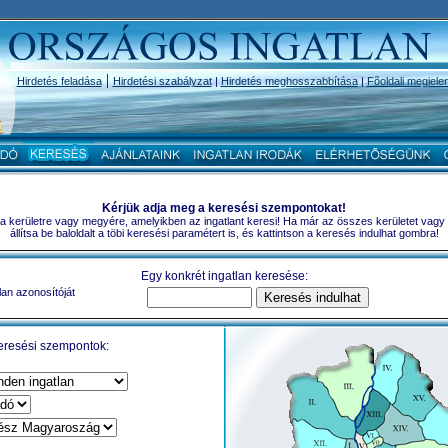
|
Hirdetés feladása
Hirdetési szabályzat
|
Hirdetés meghosszabbítása
|
Fõoldali megjele
Kérjük adja meg a keresési szempontokat!
a a kerületre vagy megyére, amelyikben az ingatlant keresi! Ha már az összes kerületet vagy
állítsa be baloldalt a töbi keresési paramétert is, és kattintson a keresés indulhat gombra!
Egy konkrét ingatlan keresése:
lan azonosítóját
eresési szempontok: