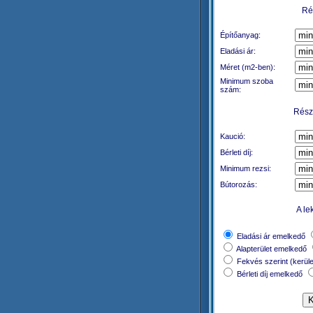
Rés
Építőanyag:
Eladási ár:
Méret (m2-ben):
Minimum szoba
szám:
Részl
Kaució:
Bérleti díj:
Minimum rezsi:
Bútorozás:
A le
Eladási ár emelkedő
Alapterület emelkedő
Fekvés szerint (kerül
Bérleti díj emelkedő