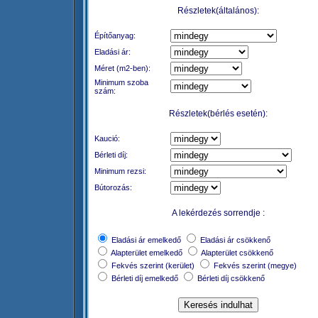
Részletek(általános):
Építőanyag:
Eladási ár:
Méret (m2-ben):
Minimum szoba
szám:
Részletek(bérlés esetén):
Kaució:
Bérleti díj:
Minimum rezsi:
Bútorozás:
A lekérdezés sorrendje :
Eladási ár emelkedő
Eladási ár csökkenő
Alapterület emelkedő
Alapterület csökkenő
Fekvés szerint (kerület)
Fekvés szerint (megye)
Bérleti díj emelkedő
Bérleti díj csökkenő