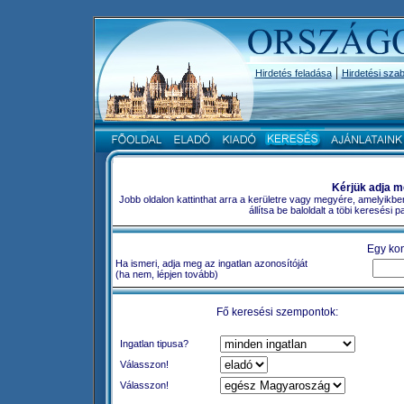
|
Hirdetés feladása
Hirdetési szab
Kérjük adja m
Jobb oldalon kattinthat arra a kerületre vagy megyére, amelyikbe
állítsa be baloldalt a töbi keresési
Egy kon
Ha ismeri, adja meg az ingatlan azonosítóját
(ha nem, lépjen tovább)
Fő keresési szempontok:
Ingatlan tipusa?
Válasszon!
Válasszon!