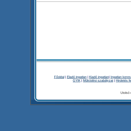
Főoldal
|
Eladó ingatlan
|
Kiadó ingatlan
|
Ingatlan kere
GYIK
|
Működési szabályzat
|
Hirdetés f
Utolsó