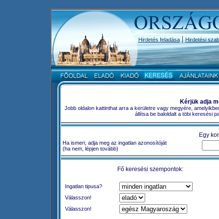
|
Hirdetés feladása
Hirdetési szab
Kérjük adja m
Jobb oldalon kattinthat arra a kerületre vagy megyére, amelyikbe
állítsa be baloldalt a töbi keresési
Egy kon
Ha ismeri, adja meg az ingatlan azonosítóját
(ha nem, lépjen tovább)
Fő keresési szempontok:
Ingatlan tipusa?
Válasszon!
Válasszon!