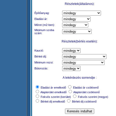
Részletek(általános):
Építőanyag:
Eladási ár:
Méret (m2-ben):
Minimum szoba
szám:
Részletek(bérlés esetén):
Kaució:
Bérleti díj:
Minimum rezsi:
Bútorozás:
A lekérdezés sorrendje :
Eladási ár emelkedő
Eladási ár csökkenő
Alapterület emelkedő
Alapterület csökkenő
Fekvés szerint (kerület)
Fekvés szerint (megye)
Bérleti díj emelkedő
Bérleti díj csökkenő