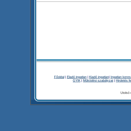
Főoldal
|
Eladó ingatlan
|
Kiadó ingatlan
|
Ingatlan kere
GYIK
|
Működési szabályzat
|
Hirdetés f
Utolsó