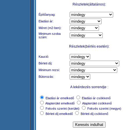
Részletek(általános):
Építőanyag:
Eladási ár:
Méret (m2-ben):
Minimum szoba
szám:
Részletek(bérlés esetén):
Kaució:
Bérleti díj:
Minimum rezsi:
Bútorozás:
A lekérdezés sorrendje :
Eladási ár emelkedő
Eladási ár csökkenő
Alapterület emelkedő
Alapterület csökkenő
Fekvés szerint (kerület)
Fekvés szerint (megye)
Bérleti díj emelkedő
Bérleti díj csökkenő