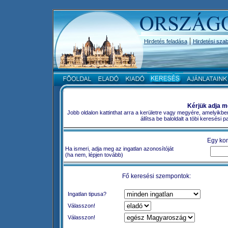
|
Hirdetés feladása
Hirdetési szab
Kérjük adja m
Jobb oldalon kattinthat arra a kerületre vagy megyére, amelyikbe
állítsa be baloldalt a töbi keresési
Egy kon
Ha ismeri, adja meg az ingatlan azonosítóját
(ha nem, lépjen tovább)
Fő keresési szempontok:
Ingatlan tipusa?
Válasszon!
Válasszon!