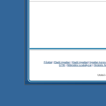
Főoldal
|
Eladó ingatlan
|
Kiadó ingatlan
|
Ingatlan kere
GYIK
|
Működési szabályzat
|
Hirdetés f
Utolsó