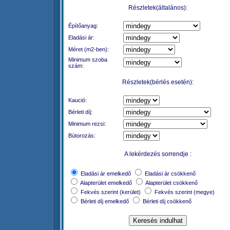
Részletek(általános):
Építőanyag:
Eladási ár:
Méret (m2-ben):
Minimum szoba
szám:
Részletek(bérlés esetén):
Kaució:
Bérleti díj:
Minimum rezsi:
Bútorozás:
A lekérdezés sorrendje :
Eladási ár emelkedő
Eladási ár csökkenő
Alapterület emelkedő
Alapterület csökkenő
Fekvés szerint (kerület)
Fekvés szerint (megye)
Bérleti díj emelkedő
Bérleti díj csökkenő