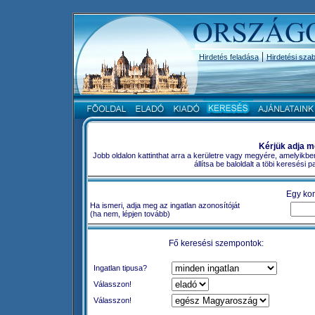
|
Hirdetés feladása
Hirdetési szab
Kérjük adja m
Jobb oldalon kattinthat arra a kerületre vagy megyére, amelyikbe
állítsa be baloldalt a töbi keresési
Egy kon
Ha ismeri, adja meg az ingatlan azonosítóját
(ha nem, lépjen tovább)
Fő keresési szempontok:
Ingatlan tipusa?
Válasszon!
Válasszon!