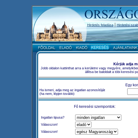
|
Hirdetés feladása
Hirdetési szab
Kérjük adja m
Jobb oldalon kattinthat arra a kerületre vagy megyére, amelyikbe
állítsa be baloldalt a töbi keresési
Egy kon
Ha ismeri, adja meg az ingatlan azonosítóját
(ha nem, lépjen tovább)
Fő keresési szempontok:
Ingatlan tipusa?
Válasszon!
Válasszon!