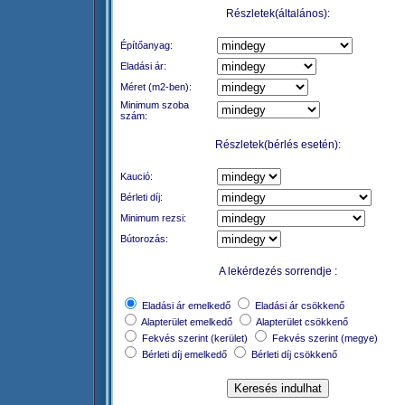
Részletek(általános):
Építőanyag:
Eladási ár:
Méret (m2-ben):
Minimum szoba
szám:
Részletek(bérlés esetén):
Kaució:
Bérleti díj:
Minimum rezsi:
Bútorozás:
A lekérdezés sorrendje :
Eladási ár emelkedő
Eladási ár csökkenő
Alapterület emelkedő
Alapterület csökkenő
Fekvés szerint (kerület)
Fekvés szerint (megye)
Bérleti díj emelkedő
Bérleti díj csökkenő