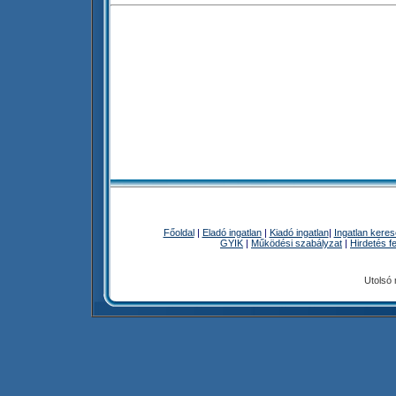
Főoldal
|
Eladó ingatlan
|
Kiadó ingatlan
|
Ingatlan kere
GYIK
|
Működési szabályzat
|
Hirdetés f
Utolsó