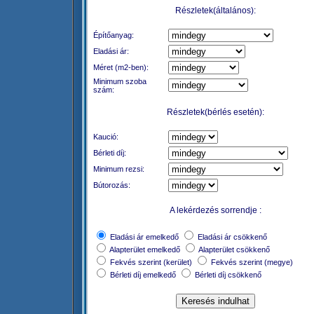
Részletek(általános):
Építőanyag:
Eladási ár:
Méret (m2-ben):
Minimum szoba
szám:
Részletek(bérlés esetén):
Kaució:
Bérleti díj:
Minimum rezsi:
Bútorozás:
A lekérdezés sorrendje :
Eladási ár emelkedő
Eladási ár csökkenő
Alapterület emelkedő
Alapterület csökkenő
Fekvés szerint (kerület)
Fekvés szerint (megye)
Bérleti díj emelkedő
Bérleti díj csökkenő