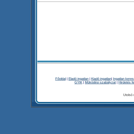
Főoldal
|
Eladó ingatlan
|
Kiadó ingatlan
|
Ingatlan kere
GYIK
|
Működési szabályzat
|
Hirdetés f
Utolsó