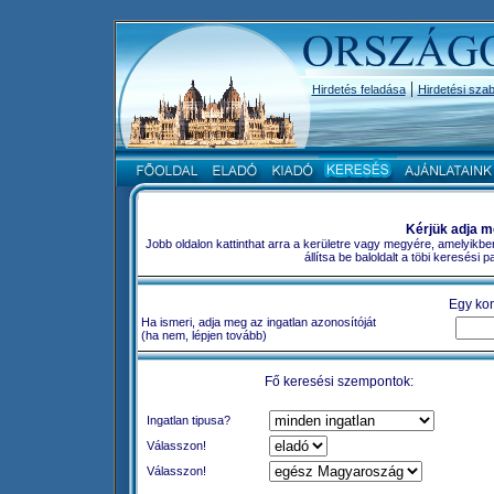
|
Hirdetés feladása
Hirdetési szab
Kérjük adja m
Jobb oldalon kattinthat arra a kerületre vagy megyére, amelyikbe
állítsa be baloldalt a töbi keresési
Egy kon
Ha ismeri, adja meg az ingatlan azonosítóját
(ha nem, lépjen tovább)
Fő keresési szempontok:
Ingatlan tipusa?
Válasszon!
Válasszon!