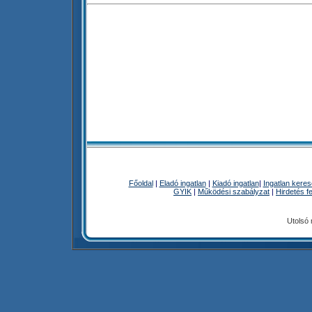
Főoldal
|
Eladó ingatlan
|
Kiadó ingatlan
|
Ingatlan kere
GYIK
|
Működési szabályzat
|
Hirdetés f
Utolsó