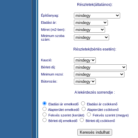
Részletek(általános):
Építőanyag:
Eladási ár:
Méret (m2-ben):
Minimum szoba
szám:
Részletek(bérlés esetén):
Kaució:
Bérleti díj:
Minimum rezsi:
Bútorozás:
A lekérdezés sorrendje :
Eladási ár emelkedő
Eladási ár csökkenő
Alapterület emelkedő
Alapterület csökkenő
Fekvés szerint (kerület)
Fekvés szerint (megye)
Bérleti díj emelkedő
Bérleti díj csökkenő