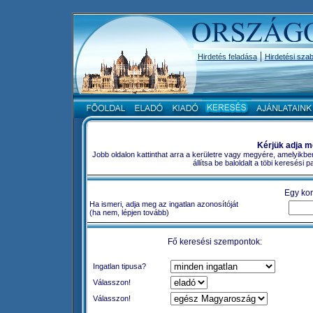
|
Hirdetés feladása
Hirdetési szab
Kérjük adja m
Jobb oldalon kattinthat arra a kerületre vagy megyére, amelyikbe
állítsa be baloldalt a töbi keresési
Egy kon
Ha ismeri, adja meg az ingatlan azonosítóját
(ha nem, lépjen tovább)
Fő keresési szempontok:
Ingatlan tipusa?
Válasszon!
Válasszon!