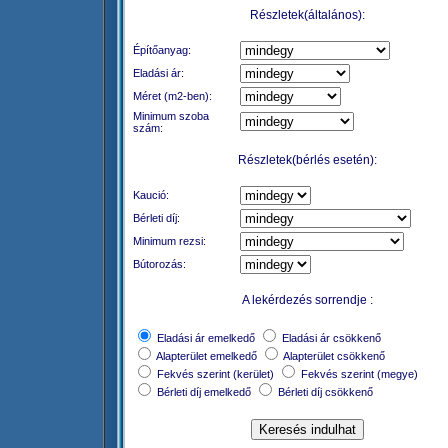
Részletek(általános):
Építőanyag:
Eladási ár:
Méret (m2-ben):
Minimum szoba
szám:
Részletek(bérlés esetén):
Kaució:
Bérleti díj:
Minimum rezsi:
Bútorozás:
A lekérdezés sorrendje :
Eladási ár emelkedő
Eladási ár csökkenő
Alapterület emelkedő
Alapterület csökkenő
Fekvés szerint (kerület)
Fekvés szerint (megye)
Bérleti díj emelkedő
Bérleti díj csökkenő