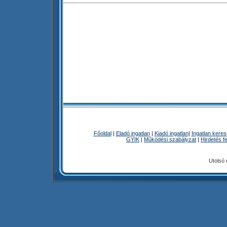
Főoldal
|
Eladó ingatlan
|
Kiadó ingatlan
|
Ingatlan kere
GYIK
|
Működési szabályzat
|
Hirdetés f
Utolsó