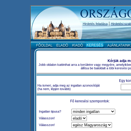
|
Hirdetés feladása
Hirdetési szab
Kérjük adja m
Jobb oldalon kattinthat arra a kerületre vagy megyére, amelyikbe
állítsa be baloldalt a töbi keresési
Egy kon
Ha ismeri, adja meg az ingatlan azonosítóját
(ha nem, lépjen tovább)
Fő keresési szempontok:
Ingatlan tipusa?
Válasszon!
Válasszon!