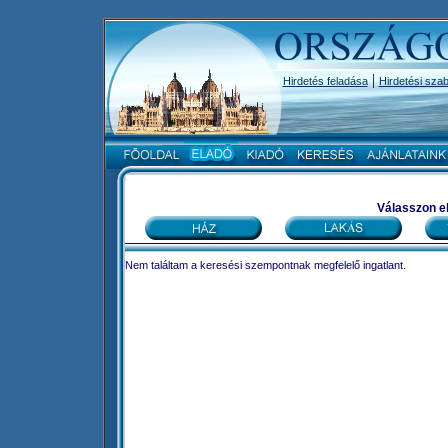
|
Hirdetés feladása
Hirdetési szab
Válasszon el
ingatlan, ingatlanok
Nem találtam a keresési szempontnak megfelelő ingatlant.