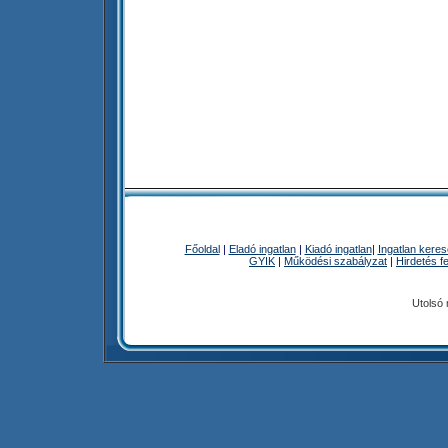
Ingatlan
Főoldal
|
Eladó ingatlan
|
Kiadó ingatlan
|
Ingatlan kere
GYIK
|
Működési szabályzat
|
Hirdetés f
Utolsó
Ingatlan - orszagosingatlan.hu - ingatlanok : házak, lakások, telkek