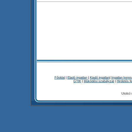
Főoldal
|
Eladó ingatlan
|
Kiadó ingatlan
|
Ingatlan kere
GYIK
|
Működési szabályzat
|
Hirdetés f
Utolsó