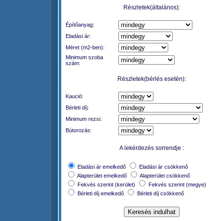
Részletek(általános):
Építőanyag:
Eladási ár:
Méret (m2-ben):
Minimum szoba
szám:
Részletek(bérlés esetén):
Kaució:
Bérleti díj:
Minimum rezsi:
Bútorozás:
A lekérdezés sorrendje :
Eladási ár emelkedő
Eladási ár csökkenő
Alapterület emelkedő
Alapterület csökkenő
Fekvés szerint (kerület)
Fekvés szerint (megye)
Bérleti díj emelkedő
Bérleti díj csökkenő