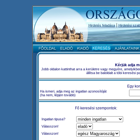
|
Hirdetés feladása
Hirdetési szab
Kérjük adja m
Jobb oldalon kattinthat arra a kerületre vagy megyére, amelyikbe
állítsa be baloldalt a töbi keresési
Egy kon
Ha ismeri, adja meg az ingatlan azonosítóját
(ha nem, lépjen tovább)
Fő keresési szempontok:
Ingatlan tipusa?
Válasszon!
Válasszon!