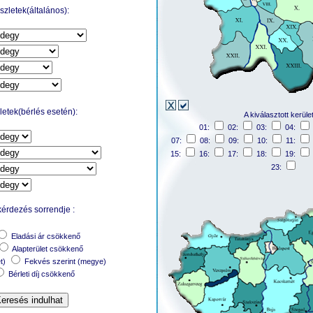
zletek(általános):
etek(bérlés esetén):
A kiválasztott kerüle
01:
02:
03:
04:
07:
08:
09:
10:
11:
15:
16:
17:
18:
19:
23:
kérdezés sorrendje :
Eladási ár csökkenő
Alapterület csökkenő
et)
Fekvés szerint (megye)
Bérleti díj csökkenő