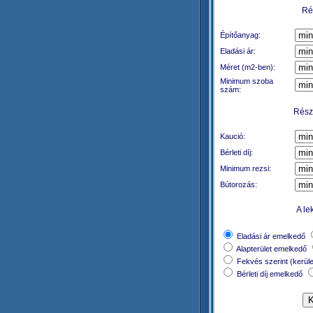
Rés
Építőanyag:
Eladási ár:
Méret (m2-ben):
Minimum szoba
szám:
Részl
Kaució:
Bérleti díj:
Minimum rezsi:
Bútorozás:
A le
Eladási ár emelkedő
Alapterület emelkedő
Fekvés szerint (kerül
Bérleti díj emelkedő