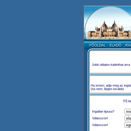
Jobb oldalon kattinthat arr
Ha ismeri, adja meg az ingat
(ha nem, lépjen tovább)
Fő k
Ingatlan tipusa?
Válasszon!
Válasszon!