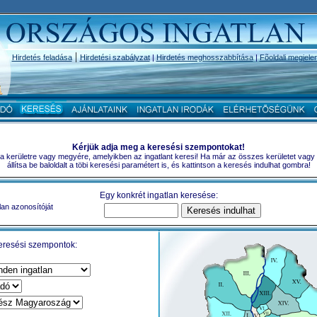
|
Hirdetés feladása
Hirdetési szabályzat
|
Hirdetés meghosszabbítása
|
Fõoldali megjele
Kérjük adja meg a keresési szempontokat!
a a kerületre vagy megyére, amelyikben az ingatlant keresi! Ha már az összes kerületet vagy
állítsa be baloldalt a töbi keresési paramétert is, és kattintson a keresés indulhat gombra!
Egy konkrét ingatlan keresése:
lan azonosítóját
eresési szempontok: