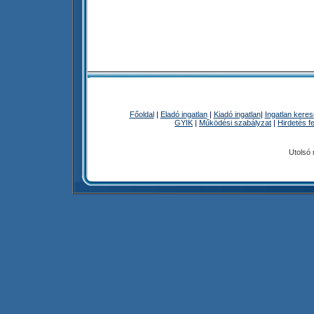
Főoldal
|
Eladó ingatlan
|
Kiadó ingatlan
|
Ingatlan kere
GYIK
|
Működési szabályzat
|
Hirdetés f
Utolsó