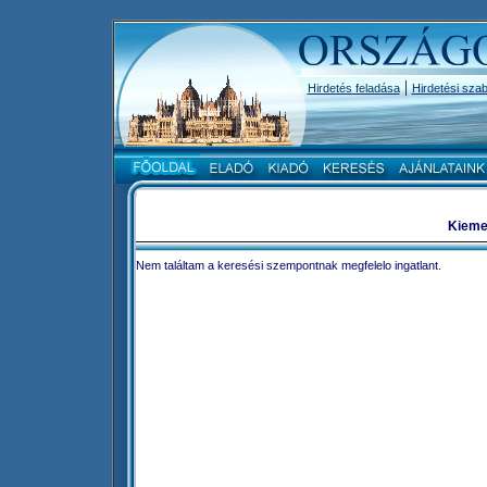
|
Hirdetés feladása
Hirdetési szab
Kiemel
Nem találtam a keresési szempontnak megfelelo ingatlant.