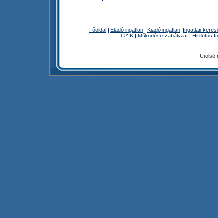
Főoldal
|
Eladó ingatlan
|
Kiadó ingatlan
|
Ingatlan keres
GYIK
|
Működési szabályzat
|
Hirdetés f
Utolsó 