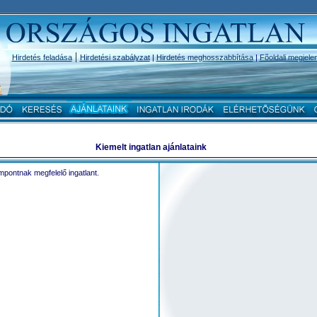
|
Hirdetés feladása
Hirdetési szabályzat
|
Hirdetés meghosszabbítása
|
Fõoldali megjele
Kiemelt ingatlan ajánlataink
ingatlan, ingatlanok
INGATLAN, INGATLANOK
pontnak megfelelő ingatlant.