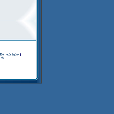
Elérhetőségünk
|
enés