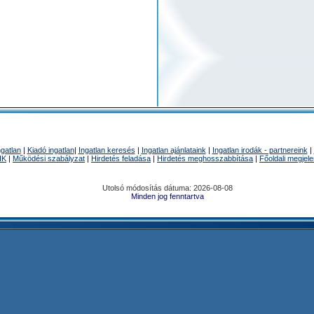
ngatlan
|
Kiadó ingatlan
|
Ingatlan keresés
|
Ingatlan ajánlataink
|
Ingatlan irodák - partnereink
|
IK
|
Működési szabályzat
|
Hirdetés feladása
|
Hirdetés meghosszabbítása
|
Főoldali megjel
Utolsó módosítás dátuma: 2026-08-08
Minden jog fenntartva
u - ingatlanok : házak, lakások, telkek, irodák, üzletek képekkel