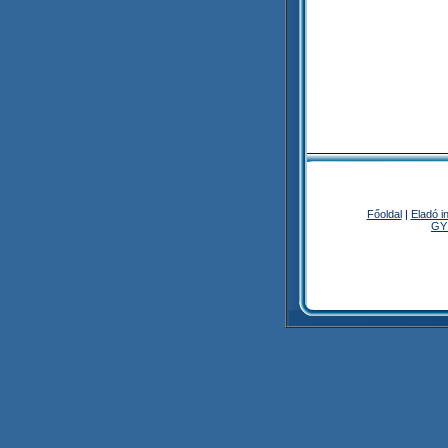
Ingatlan
Főoldal
|
Eladó i
GY
Ingatlan - orszagosingatlan.h